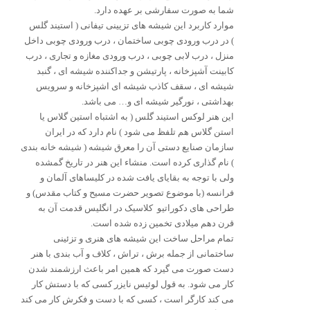
شما به صورت سفارشی بر عهده دارد.
موارد کاربرد این شیشه های تزیینی تیفانی ( استیند گلس
) در درب ورودی چوبی ساختمان ، درب ورودی چوبی داخل
منزل ، درب لابی چوبی ، درب ورودی مغازه و تجاری ، درب
کابینت آشپزخانه ، پارتیشن و جداکننده شیشه ای ، گنبد
شیشه ای ، سقف کاذب شیشه ای اشپزخانه و سرویس
بهداشتی ، نورگیر شیشه ای و… می باشد.
این هنر لوکس استیند گلس ( به اشتباه استین گلاس یا
استن گلاس هم تلفظ می شود ) نام دارد که در ایران
سازمان صنایع دستی آن را معرق شیشه ( شیشه خانه بندی
) نام گذاری کرده است. منشاء این هنر در تاریخ گمشده
ولی با توجه به بقایای یافت شده در کلیساهای آلمان و
فرانسه (با موضوع تصویر حضرت مسیح و کتاب مقدس) و
طراحی های دکوراتیو کلاسیک در انگلیس قدمت آن به
قرن دهم میلادی تخمین زده شده است.
تمام مراحل ساخت این شیشه های هنری و تزئینی
ساختمانی از جمله برش ، تراش ، کلاف و آب بندی با هنر
دست صورت می گیرد که همین امر باعث ارزشمند شدن
کار می شود. به قول لوئیس نایزر کسی که با دستش کار
می کند کارگر است ، کسی که با دست و فکرش کار می کند