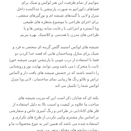
بتوانیم از تمام ظرفیت این هنر لوکس و شیک برای
فضاهای دکوراتیو به صورت پارتیشن یا جداکننده داخل
منزل و لابی یا گنبدهای شیشه ای و نورگیرهای سقفی ،
برای اجرای طراحی با موضوع منظره های طبیعی
ویا آبستره و انتزاعی با رعایت سایه روشن ها و یا
طراحی های مدرن یا هندسی و کلاسیک بهره ببریم.
شیشه های لوکس استیند گلس گزینه ای منحصر به فرد و
شیک برای منازل وساختمان هایی که قصد جدا کردن دو
فضا با استفاده از درب چوبی یا پارتیشن چوبی شیشه خور(
ثابت یا متحرک ) می باشد ومی توانند نهایت نور و روشنایی
را داشته باشند که در خشش شیشه های بافت دار و الماس
تراش و تلالو رنگ ها زیبایی نمای ساختمان ، لابی ویا منزل
لوکس شما را تکمیل می کند
نکته ای که شایان ذکر است این که مزیت شیشه های
ساخت ما علاوه بر کیفیت و امنیت بالا به دلیل استفاده از
فلز های کانادایی در طراحی و رنگ آمیزی خاص و سفارشی
بر اساس نیاز مشتری وکپی نکردن از طرح های تکراری و
استفاده شده می باشد.که همین امر به تنوع محصولات ما و
رضایت سلیقه های مختلف منجر می شود.