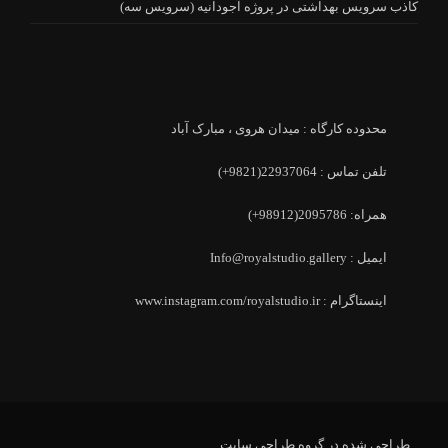
کاذب سرویس بهداشتی در پروژه آجودانیه (سرویس سه)
محدوده کارگاه : میدان هروی ، مبارک آباد
تلفن تماس : 22937064(9821+)
همراه: 2095786(98912+)
ایمیل : Info@royalstudio.gallery
اینستاگرام : www.instagram.com/royalstudio.ir
طراحی شده در گروه طراحی سایت