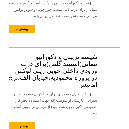
[:IR]شیشه دکوراتیو ، تزیینی و لوکس استیند گلس ( شیشه
تیفانی )برای درب لابی شیشه خور چوبی و سوپر لوکس
طراحی ، ساخته و نصب شد . در این پروژه...
بیشتر ...
شیشه تزیینی و دکوراتیو
تیفانی(استیند گلس)برای درب
ورودی داخلی چوبی ریلی لوکس
در پروژه محمودیه،خیابان الف،برج
آماتیس
[:IR]در این منزل مسکونی برای جدا کردن قسمت سالن
پذیرایی آپارتمان از سوییت (که جهت استفاده دفتر کار
خصوصی دکور چوبی شده بود) از درب ریلی چوبی استفاده
شد....
بیشتر ...