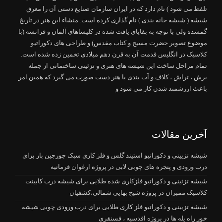
تلفظ می شود ) نام دارد که در ایران سازمان صنایع دستی آن را معرق
شیشه ( شیشه خانه بندی ) نام گذاری کرده است. منشاء این هنر در تاریخ
گمشده ولی با توجه به بقایای یافت شده در کلیساهای آلمان و فرانسه (با
موضوع تصویر حضرت مسیح و کتاب مقدس) و طراحی های دکوراتیو
کلاسیک در انگلیس قدمت آن به قرن دهم میلادی تخمین زده شده است.
تمام مراحل ساخت این شیشه های هنری و تزئینی ساختمانی از جمله
برش ، تراش ، کلاف و آب بندی با هنر دست صورت می گیرد که همین امر
باعث ارزشمند شدن کار می شود و
آخرین مقالات
شیشه تزیینی و دکوراتیو استیند گلس و فلز کاری سبک جورجین بار برای
درب ورودی و پنجره های چوبی لابی در پروژه ارغوان فرمانیه
شیشه تزئینی و دکوراتیو فلزکاری شده طلایی برای شیشه درب کابینت
کلاسیک ممبران در پروژه شیخ بهایی شمالی،کشفیان
شیشه تزیینی و دکوراتیو فلز کاری طلایی برای درب ورودی چوبی شیشه
خور راه پله ها در پروژه اقدسیه ، فسنقری