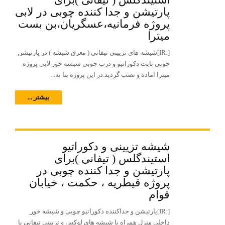
پارتیشن و جدا کننده چوبی در لابی
پروژه فرمانیه،عسگریان،بن بست
میترا
[:IR]شیشه های تزیینی تیفانی ( معرق شیشه ) در پارتیشن
چوبی ثابت دکوراتیو و درب چوبی شیشه خور لابی پروژه
میترا اماده و نصب گردید.در این پروژه بنا به...
بیشتر ...
شیشه تزیینی و دکوراتیو
استیندگلس ( تیفانی )برای
پارتیشن و جدا کننده چوبی در
پروژه قیطریه ، حکمت ، خیابان
قوام
[:IR]پارتیشن و جداکننده دکوراتیو چوبی و شیشه خور
داخلی منزل همراه با شیشه های لوکس و تزیینی تیفانی با